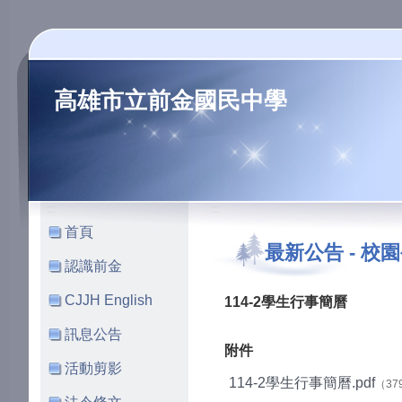
高雄市立前金國民中學
:::
:::
首頁
最新公告
-
校園
認識前金
CJJH English
114-2學生行事簡曆
訊息公告
附件
活動剪影
114-2學生行事簡曆.pdf
（379