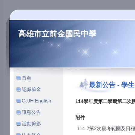
高雄市立前金國民中學
:::
:::
首頁
最新公告
-
學生
認識前金
CJJH English
114學年度第二學期第二次
訊息公告
附件
活動剪影
114-2第2次段考範圍及日程表