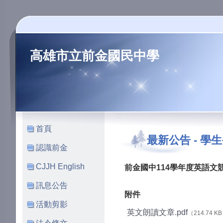
高雄市立前金國民中學
:::
:::
首頁
最新公告
-
學生
認識前金
CJJH English
前金國中114學年度英語文
訊息公告
附件
活動剪影
英文朗讀文章.pdf
（214.74 K