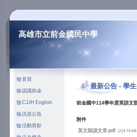
高雄市立前金國民中學
:::
:::
首頁
最新公告
-
學生
認識前金
CJJH English
前金國中114學年度英語文
訊息公告
附件
活動剪影
英文朗讀文章.pdf
（214.74 K