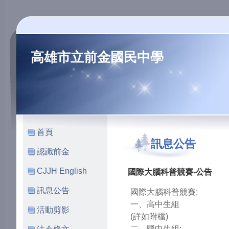
高雄市立前金國民中學
:::
:::
首頁
訊息公告
認識前金
CJJH English
國際大腦科普競賽-公告
訊息公告
國際大腦科普競賽:
一、高中生組
活動剪影
(詳如附檔)
二、國中生組: