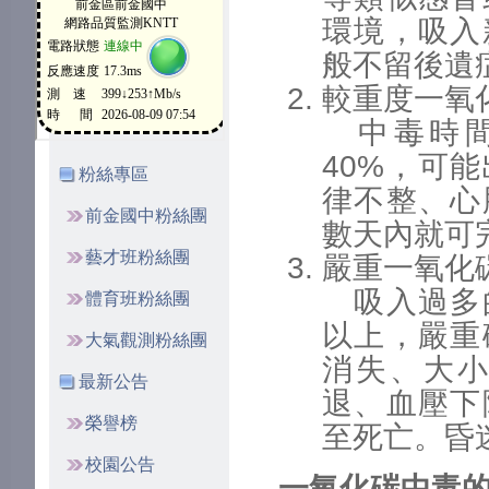
環境，吸入
般不留後遺
較重度一氧
中毒時間
40%，可
粉絲專區
律不整、心
前金國中粉絲團
數天內就可
藝才班粉絲團
嚴重一氧化
吸入過多的
體育班粉絲團
以上，嚴重
大氣觀測粉絲團
消失、大
最新公告
退、血壓下
榮譽榜
至死亡。昏
校園公告
一氧化碳中毒