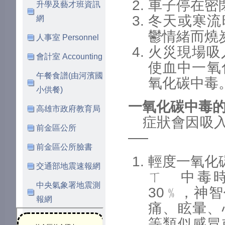
車子停在密
升學及藝才班資訊
冬天或寒流
網
鬱情緒而燒
人事室 Personnel
火災現場吸
會計室 Accounting
使血中一氧
午餐食譜(由河濱國
氧化碳中毒
小供餐)
一氧化碳中毒
高雄市政府教育局
症狀會因吸入
前金區公所
──
前金區公所臉書
輕度一氧化
交通部地震速報網
ㄒ 中毒
中央氣象署地震測
30﹪，神
報網
痛、眩暈、
等類似感冒