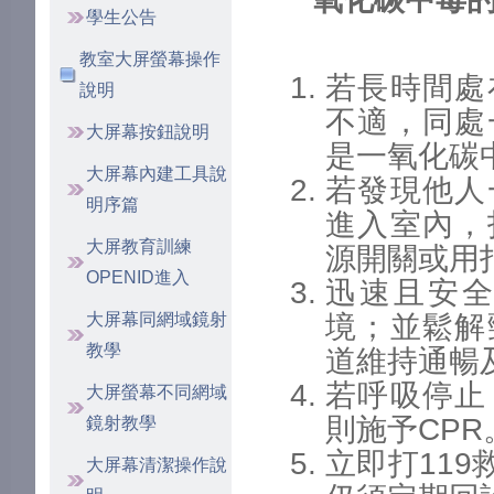
學生公告
教室大屏螢幕操作
若長時間處
說明
不適，同處
大屏幕按鈕說明
是一氧化碳
大屏幕內建工具說
若發現他人
明序篇
進入室內，
大屏教育訓練
源開關或用
OPENID進入
迅速且安
大屏幕同網域鏡射
境；並鬆解
教學
道維持通暢
若呼吸停止
大屏螢幕不同網域
則施予CPR
鏡射教學
立即打11
大屏幕清潔操作說