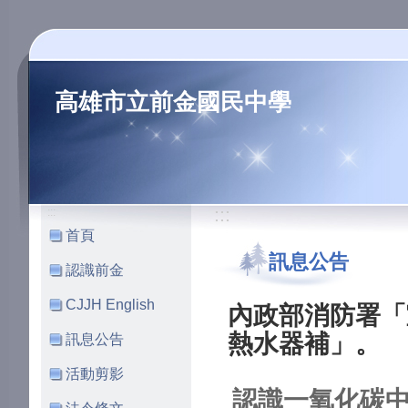
高雄市立前金國民中學
:::
:::
首頁
訊息公告
認識前金
CJJH English
內政部消防署「
熱水器補」。
訊息公告
活動剪影
認識一氧化碳