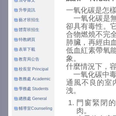
法令條文
一氧化碳是怎
升學資訊
一氧化碳是無
藝才班招生
卻具有毒性。
體育班招生
合物燃燒不完
特教網頁
肺臟，再經由
低血紅素帶氧
表單下載
象。
教育局公告
什麼情況下，
校長室 Principal
一氧化碳中毒
教務處 Academic
通風不良的室
學務處 Students
洩。
總務處 General
門窗緊閉
輔導室Counseling
肉。