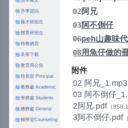
法令條文
02
阿兄
升學資訊
藝才班招生
03
阿不倒仔
體育班招生
06
peh山趣味代
特教網頁
08
用魚仔做的
表單下載
教育局公告
附件
校長室 Principal
02 阿兄_1.mp3
教務處 Academic
03 阿不倒仔_1.
學務處 Students
2阿兄.pdf
（858.
總務處 General
3阿不倒仔.pdf
（
輔導室Counseling