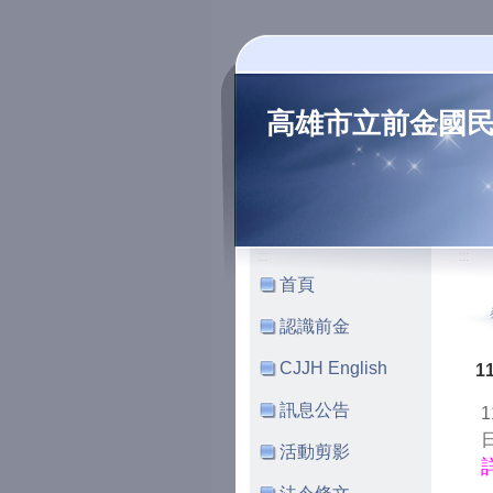
高雄市立前金國
:::
:::
首頁
認識前金
CJJH English
1
訊息公告
活動剪影