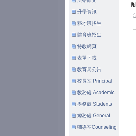
法令條文
附
升學資訊
定
藝才班招生
體育班招生
特教網頁
表單下載
教育局公告
校長室 Principal
教務處 Academic
學務處 Students
總務處 General
輔導室Counseling