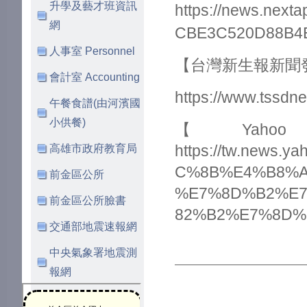
升學及藝才班資訊
https://news.nex
網
CBE3C520D88B4
人事室 Personnel
【台灣新生報新聞
會計室 Accounting
https://www.tssd
午餐食譜(由河濱國
小供餐)
【Ya
高雄市政府教育局
https://tw.new
C%8B%E4%B8%A
前金區公所
%E7%8D%B2%E
前金區公所臉書
82%B2%E7%8D%8E
交通部地震速報網
中央氣象署地震測
報網