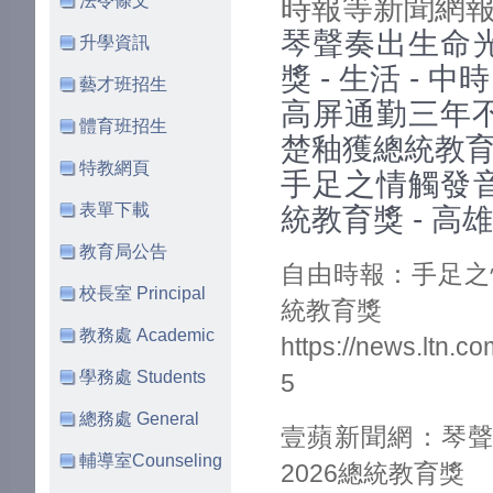
法令條文
時報等新聞網報
琴聲奏出生命光
升學資訊
獎 - 生活 - 中時
藝才班招生
高屏通勤三年不
體育班招生
楚釉獲總統教育獎 
特教網頁
手足之情觸發音
表單下載
統教育獎 - 高
教育局公告
自由時報：手足之
校長室 Principal
統教育獎
教務處 Academic
https://news.ltn.
學務處 Students
5
總務處 General
壹蘋新聞網：琴
輔導室Counseling
2026總統教育獎