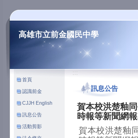
高雄市立前金國民中學
:::
:::
首頁
訊息公告
認識前金
CJJH English
賀本校洪楚釉同
時報等新聞網報
訊息公告
活動剪影
賀本校洪楚釉同